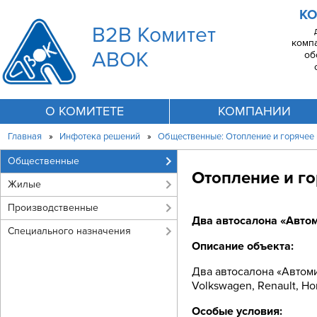
КО
B2B Комитет
комп
АВОК
об
О КОМИТЕТЕ
КОМПАНИИ
Главная
»
Инфотека решений
»
Общественные: Отопление и горячее
Общественные
Отопление и г
Жилые
Производственные
Два автосалона «Авто
Специального назначения
Описание объекта:
Два автосалона «Автом
Volkswagen, Renault, Н
Особые условия: