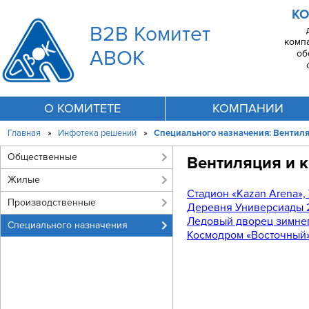
КО
B2B Комитет
комп
АВОК
об
О КОМИТЕТЕ
КОМПАНИИ
Главная
»
Инфотека решений
»
Специального назначения: Вентил
Общественные
Вентиляция и 
Жилые
Стадион «Kazan Arena», 
Производственные
Деревня Универсиады 2
Ледовый дворец зимнег
Специального назначения
Космодром «Восточный